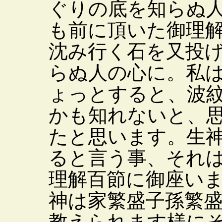
ぐりの底を知らぬ
も前に頂いた御理
沈み行く石を又投
らぬ人の心に。私
ょっとすると、波
かも知れないと、
たと思います。生
ると言う事、それ
理解百節に御座い
神は家繁盛子孫繁
教えられます様に