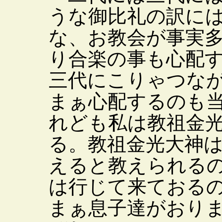
うな御比礼の訳に
な、お教会が事実
り合楽の事も心配
三代にこりゃつな
まぁ心配するのも
れども私は教祖金
る。教祖金光大神
えると教えられる
は行じて来ておる
まぁ息子達がおり