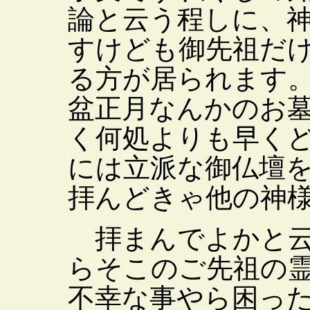
論と云う程しに、
すけども御先祖だ
る方が居られます
盆正月なんかのお
く何処よりも早く
には立派な御仏壇
拝んどきゃ他の神
拝まんでよかと云
らそこのご先祖の
不幸な事やら困っ