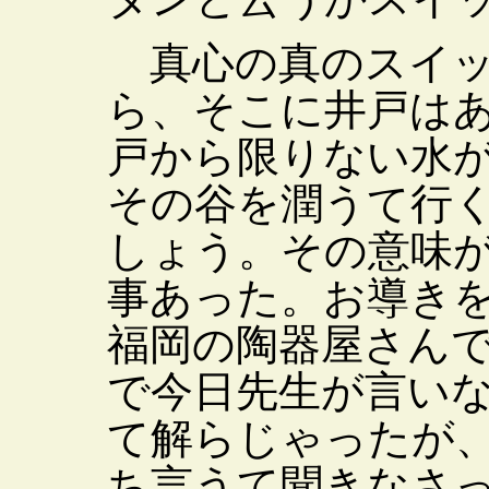
真心の真のスイッ
ら、そこに井戸は
戸から限りない水
その谷を潤うて行
しょう。その意味
事あった。お導き
福岡の陶器屋さん
で今日先生が言い
て解らじゃったが
ち言うて聞きなさ