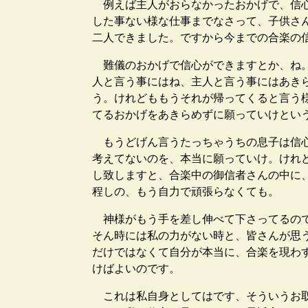
例えば主人がおらなかったおかげで、信心
した事ない様な仕事までなさって、子供さ
二人できました。ですから今までの合楽の
難儀のおかげで信心ができますとか、ね。
人と言う事にはね、主人と言う事にはあき
う。けれどももうそれが帰ってくると言う
てるおかげをあきらめずに願っていけとい
もうどげん言うたっちゃうちの息子は信心
考えてないのを、本当に願っていけ。けれ
し致しますと、合楽中の御信者さんの中に
程しの、もう自力で頑張らなくても。
神様がもう手を差し伸べて下さってるので
そん時には私の力がない時と、皆さんが思
だけではなくて自分が本当に、合楽を現わ
けばよいのです。
これは私自身としてはです、そういうお取