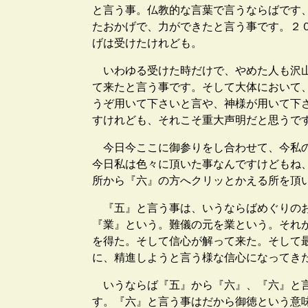
と言う事。仏教的な言葉で言うならばです
たおかげで、力ができたと言う事です。２
げは受けたけれども。
いわゆる受けた時だけで、やめた人も沢山
て来たと言う事です。そして大体において
うぞ用いて下さいと言や、神様が用いて下
すけれども、それこそ重大声明だと思うで
今日今ここに御参りをし合わせて、今私の
今日私は色々に頂いた事なんですけどもね
所から『六』の方へクリッとかえる所を頂
『五』と言う事は、いうならばめぐりのお
『業』という。難儀の元を業という。それ
を得た。そして信心が解って来た。そして
に、精進しようと言う様な信心になってき
いうならば『五』から『六』、『六』と言
す。『六』と言う事はだから御徳という意