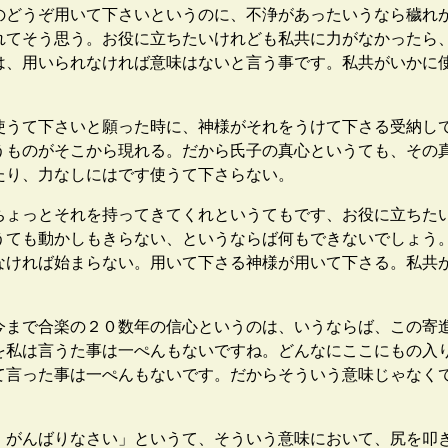
どうぞ用いて下さいというのに、不浄があったいうなら穢れ
れてそう思う。お役に立ちたいけれども私共に力がなかったら
は、用いられなければ意味はないと言う事です。私共がいかに
うて下さいと願った時に、神様がそれをうけて下さる受納し
うものがそこから現れる。だから氏子の真心というても、その
たり、力なしにはです使うて下さらない。
ょっとそれを持ってきてくれというてもです、お役に立ちた
うても動かしもきらない、というならば何もできないでしょう
なければ始まらない。用いて下さる神様が用いて下さる。私共
まで合楽の２０数年の信心というのは、いうならば、この寄
を私は言うた事は一ぺんもないですね。どんなにここにもの入
て言った事は一ぺんもないです。だからそういう意味じゃなく
。がんばりなさい」というて、そういう意味において、尻を叩