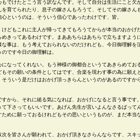
もでけたとこう言う訳なんです。そして自分は生活にこと欠
んを育てられたり、息子の嫁さんもろうて、そしてその嫁さん
信心というのは、そういう信心であったわけです、皆。
けどもこれに主人が帰ってきてもろうてからが本当のおかげ
らめきってあるわけです。まああちらはあちらで立ちますよう
様な事は、もう考えておられないのだけれども、今日御理解を
うのです今日の御理解は。
になってくれない。もう神様の御都合というてあきらめてお
どもその願いの条件としてはです、合楽を現わす事の為に願え
、そういう是だけはおかげ頂っきらんというのがあるのですか
すから、それに縋る気になれば、おかげになると言う事です
うて下さってもいいです。あげん先生が言いよんなさるばって
すために願っておるけれどもその思いというものが、まだ本当
次を皆さんが願われて、おかげ頂きなさらんならです、スキ