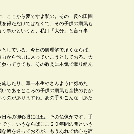
す、ここから夢ですよ私の。その二反の田圃
穫を得ただけではなくて、その子供の病気も
言う事かというと、私は「大分」と言う事
うとしている。今日の御理解で頂くならば、
自力から他力に入っていこうとしておる。大
て参ってきても、その教えに本気で取り組ん
を施したり、草一本生やさんように努めた
願いであるところの子供の病気も全快のおか
いうのがありますね。あの手をこんな口あた
今日私の御心眼にはね、その仏像がです、手
たです。いうならばここ２０年間の間という
儀な所を通っておるが、もうあれで信心を辞