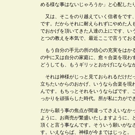
める様な事はないじゃろうか」と心配した
又は、そこをのり越えていく信者をです、
です。だからそれに耐えられずにやめた人
でおかげを頂いてきた人達の上にです、い
とつの教えを本気で、最近ここで言うてお
もう自分の手元の所の信心の充実をはかる
の中に又は自分の家庭に、愈々合楽を現わ
どうしても、もうギリッとおかげにならな
それは神様がじっと見ておられるだけだっ
立ちたいからのおかげ、いうなら合楽を現
んです。もちっとそれをいうならばです、
っかりを頑張らした時代。所が私に力がで
だから願う事の焦点が間違ってさえいなか
ように、お商売が繁盛いたしますように、
頂くと言う事なんです。そういう願いがな
す。いえならば、神様が今まではじっと。