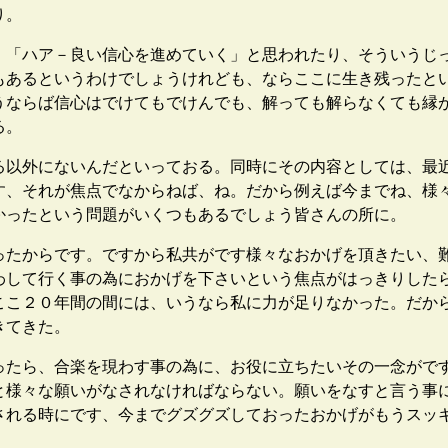
り。
「ハア－良い信心を進めていく」と思われたり、そういうじ
もあるというわけでしょうけれども、ならここに生き残ったと
うならば信心はでけてもでけんでも、解っても解らなくても縁
る。
以外にないんだといっておる。同時にその内容としては、最
す、それが焦点でなからねば、ね。だから例えば今までね、様
かったという問題がいくつもあるでしょう皆さんの所に。
たからです。ですから私共がです様々なおかげを頂きたい、
わして行く事の為におかげを下さいという焦点がはっきりした
ここ２０年間の間には、いうなら私に力が足りなかった。だか
きてきた。
ったら、合楽を現わす事の為に、お役に立ちたいその一念がで
と様々な願いがなされなければならない。願いをなすと言う事
される時にです、今までグズグズしておったおかげがもうスッ