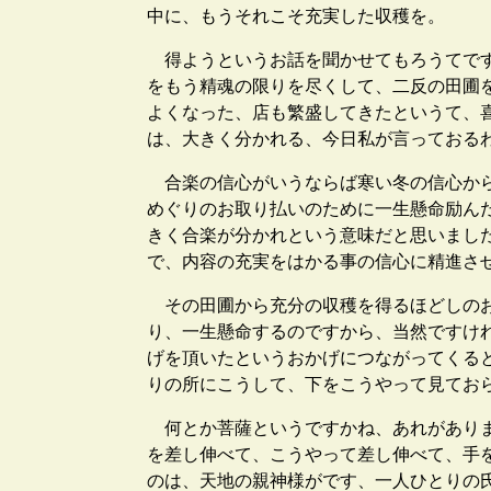
中に、もうそれこそ充実した収穫を。
得ようというお話を聞かせてもろうてです
をもう精魂の限りを尽くして、二反の田圃
よくなった、店も繁盛してきたというて、
は、大きく分かれる、今日私が言っておる
合楽の信心がいうならば寒い冬の信心から
めぐりのお取り払いのために一生懸命励ん
きく合楽が分かれという意味だと思いまし
で、内容の充実をはかる事の信心に精進さ
その田圃から充分の収穫を得るほどしのお
り、一生懸命するのですから、当然ですけ
げを頂いたというおかげにつながってくる
りの所にこうして、下をこうやって見てお
何とか菩薩というですかね、あれがありま
を差し伸べて、こうやって差し伸べて、手
のは、天地の親神様がです、一人ひとりの