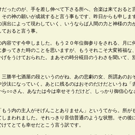
だったのが、手を差し伸べて下さる所へ、合楽は来ておると
。その神の願いが成就すると言う事もです、昨日からも申しま
の演出によって現わしていく、いうならば人間の力と神様の力
しておると言う事。
内容です今申しました。もう２０年位御参りをされる、月に
に参ってきた時のことを思いますが、もうそれこそ大変裕福な
かげをうけておられた。まあその時分椛目のうわさを聞いて、
三勝半七酒屋の段というのがね、あの悲劇の女、所謂あのお
中沙汰になっていく。あとに残るのはおそのだけだというね「
から○○さん、あなたは今は幸せそうだけど、しっかり御信心な
。
もう内の主人がそげんことありません」というてから。所が
てしまわれました。それっきり音信普通のような状態。その後
でけてとても幸せだとこう言う訳です。