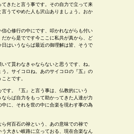
ってきたと言う事です。その自力で立って来
と言うてやめた人も沢山ありましょう。おか
い信心修行の中にです、叩かれながらも付い
。だから是でです今ここに私共が真から、ど
今日はいうならば最近の御理解は皆、そうで
頂いて貰わなきゃならないと思うです、ね。
ょう。サイコロね。あのサイコロの『五』の
うことです。
心です。『五』と言う事は、仏教的にいう
うならば自力をもって助かってきた人達が力
の中に、それを世の中に合楽を現わす事の為
なら何百石の禄という、あの意味での禄で
いう大きい岐路に立っておる、現在合楽なん