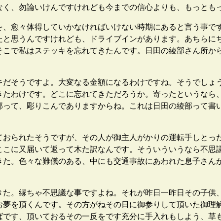
なく、勿論いけんですけれども今までの信心よりも、もっとも
、愈々体得していかなければいけない時期にあると言う事で
たと思うんですけれども、ドライブインがあります。あちらに
そこで私はステッキを忘れてきたんです。日田の綾部さん所か
だそうですよ。大変なる金額になるわけですね。そうでしょ
きたわけです。どこに忘れてきただろうか。寄ったというなら
部って、彫りこんでありますからね。これは日田の綾部って書
おられたそうですが、その人が御主人がかりの運転手しとっ
ここに又届いて返って木た訳なんです。そういういうなら不思
きた。色々な難儀のある、中にも交通事故にあわれた息子さん
。
た。縁ちゃ不思議な事ですよね。それが昨日一昨日その子供
お夢を頂くんです。その方がねその日に御参りして頂いた御理
ばです、頂いておるその一反をです充分に手入れもしよう、草