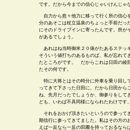
です。だから今までの信心じゃいけんじゃ
自力から愈々他力に移って行く所の信心を
分のあそこは杖立温泉のちょっと手前だっ
にそのドライブインに寄ったんです。所が
があるでしょう。
あれはね当時御米２０俵がたあるステッキ
そういう値打ちのあるものば、私が忘れて
たところがです。 だからこれは日田の綾
たその何です。
特に大将とはその時分に外車を乗り回して
ってきて下さった日田に。だから日田から
ね、先月だったでしょうか、御参りをして
ども、いわば不具同様になられたわけです
それをおかげ頂きたいというので参ってき
期信行に参ってきてました。私はその方の
えば一反なら一反の田圃を持っておるなら