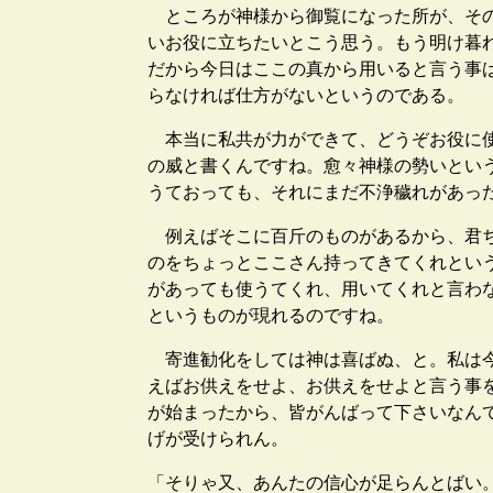
ところが神様から御覧になった所が、その
いお役に立ちたいとこう思う。もう明け暮
だから今日はここの真から用いると言う事
らなければ仕方がないというのである。
本当に私共が力ができて、どうぞお役に使
の威と書くんですね。愈々神様の勢いとい
うておっても、それにまだ不浄穢れがあっ
例えばそこに百斤のものがあるから、君ち
のをちょっとここさん持ってきてくれとい
があっても使うてくれ、用いてくれと言わ
というものが現れるのですね。
寄進勧化をしては神は喜ばぬ、と。私は今
えばお供えをせよ、お供えをせよと言う事
が始まったから、皆がんばって下さいなん
げが受けられん。
「そりゃ又、あんたの信心が足らんとばい