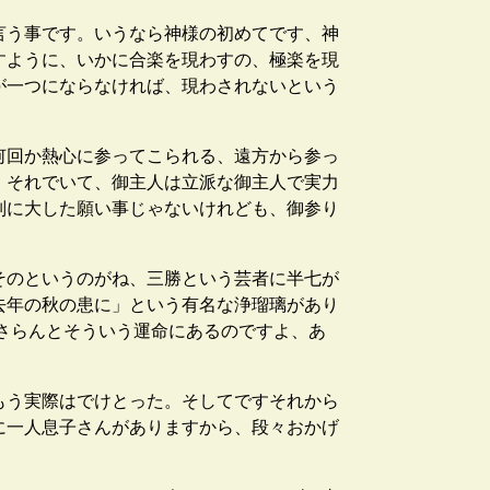
言う事です。いうなら神様の初めてです、神
すように、いかに合楽を現わすの、極楽を現
が一つにならなければ、現わされないという
何回か熱心に参ってこられる、遠方から参っ
、それでいて、御主人は立派な御主人で実力
別に大した願い事じゃないけれども、御参り
そのというのがね、三勝という芸者に半七が
去年の秋の患に」という有名な浄瑠璃があり
さらんとそういう運命にあるのですよ、あ
もう実際はでけとった。そしてですそれから
に一人息子さんがありますから、段々おかげ