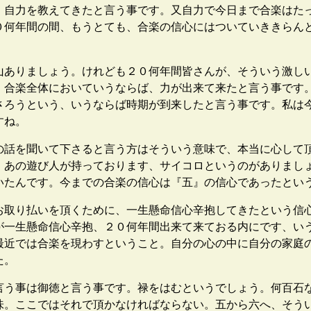
、自力を教えてきたと言う事です。又自力で今日まで合楽はた
０何年間の間、もうとても、合楽の信心にはついていききらん
ありましょう。けれども２０何年間皆さんが、そういう激し
、合楽全体においていうならば、力が出来て来たと言う事です
さろうという、いうならば時期が到来したと言う事です。私は
すね。
話を聞いて下さると言う方はそういう意味で、本当に心して
、あの遊び人が持っております、サイコロというのがありまし
いたんです。今までの合楽の信心は『五』の信心であったとい
取り払いを頂くために、一生懸命信心辛抱してきたという信
が一生懸命信心辛抱、２０何年間出来て来ておる内にです、い
最近では合楽を現わすということ。自分の心の中に自分の家庭
た。
う事は御徳と言う事です。禄をはむというでしょう。何百石
味。ここではそれで頂かなければならない。五から六へ、そう