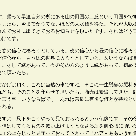
、帰って早速自分の所にある山の田圃の二反という田圃をで
をしたら、今までかつてないほどの大収穫を得た。それが大収
喜んでお礼に出てきておるお知らせを頂いたです。それはどう
わけです。
春の信心に移ろうとしている。夜の信心から昼の信心に移ろ
だ信心から、もう徳の世界に入ろうとしている。又いうならば
た。そして縁があって、今のその方のように縁があって、初め
せて頂いたら。
かげは頂く、これは当然の事ですね。そこに一生懸命の肥料
れども、そのことを守らせて頂いたら、商売は繁盛してきた、
と言う事。いうならばです、あれは奈良に有名な何とか菩薩と
られる。
すよ。只下をこうやって見ておられるという仏像です。その
を伸ばしてくるものを救い上げようとなさる所を御心眼に頂い
氏子の上をじっと見守っておって下さって「ハア－ああいう難