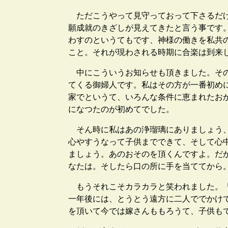
ただこうやって見守っておって下さるだけ
願成就のきざしが見えてきたと言う事です
わすのというてもです、神様の働きを私共
こと。それが現わされる時期に合楽は到来
中にこういうお知らせも頂きました。その
てくる御婦人です。私はその方が一番初め
家でというて、いろんな条件に恵まれたお
になつたのが初めてでした。
そん時に私はあの浄瑠璃にありましょう、
心やすうなって子供までできて、そして心
ましょう。あのおそのを頂くんですよ。だ
なたは。そしたら口の所に手を当ててから
もうそれこそカラカラと笑われました。「
一年後には、とうとう遠方に二人ででかけ
を頂いて今では嫁さんももろうて、子供も