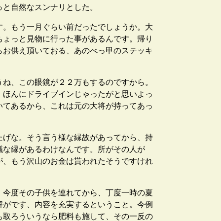
っと自然なスンナリとした。
す。もう一月ぐらい前だったでしょうか。大
ちょっと見物に行った事があるんです。帰り
らお供え頂いておる、あのべっ甲のステッキ
うね、この眼鏡が２２万もするのですから。
、ほんにドライブインじゃったがと思いよっ
いてあるから、これは元の大将が持ってあっ
たげな。そう言う様な縁故があってから、持
議な縁があるわけなんです。所がその人が
が、もう沢山のお金は貰われたそうですけれ
、今度その子供を連れてから、丁度一時の夏
解がです、内容を充実するということ。今例
も取ろういうなら肥料も施して、その一反の