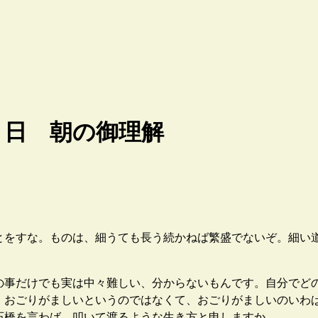
８日 朝の御理解
をすな。ものは、細うても長う続かねば繁盛でないぞ。細い
事だけでも実は中々難しい、分からないもんです。自分でど
。おごりがましいというのではなくて、おごりがましいのいわ
石橋を言わば、叩いて渡るような生き方と申しますか。