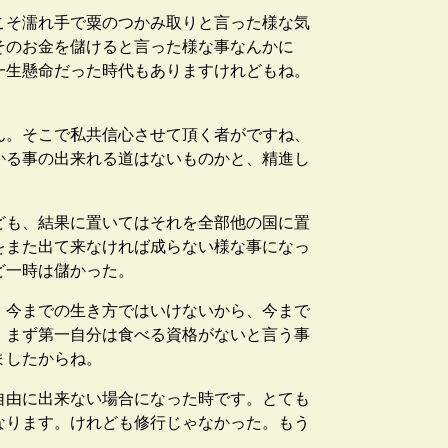
こそ濡れ手で粟のつかみ取りと言った様な気
そのお金を儲けると言った様な事なんかに
一生懸命だった時代もありますけれどもね。
ん。そこで私共信心させて頂く者がですね、
かる事の出来れる道はないものかと、精進し
ども、結果に置いてはそれを全部他の国に置
をまた出て来なければ成らない様な事になっ
ど一時は儲かった。
。今までの生き方ではいけないから、今まで
。まず第一自分は食べる資格がないと言う事
ましたからね。
自由に出来ない場合になった時です。とても
なります。けれども修行じゃなかった。もう