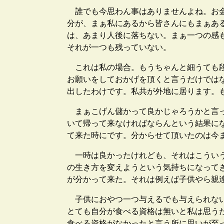
誰でも今思わん事はありませんよね。お金
分が、まぁ私にあるから皆さんにもまぁあ
は、あまり人後に落ちない。まぁ一つの感
それが一つも残っていない。
これは私の場合。もうちゃんと細うても段
お願いをしておかげを頂くと言うだけでは
出したわけです。私共が外地に居ります。
まぁこげん儲かって良かじゃろうかと言っ
いて帰って来なければならんという結果に
て来た時にです。分からせて頂いたのは今
一時は良かったけれども、それはこういう
の生き方を変えようという気持ちになって
が分かって来た。それは例えば子供やら親
子供におやつ一つ与えるでも与えられない
とても自分が食べる資格は無いと私は思う
食べる資格がなかったと言う所に思いが至