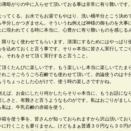
の薄暗がりの中に入らせて頂いておる事は非常に有り難いです
ってくる。お水でもお湯でもやはり、洗い桶半分とこう決め
ら半分しかつぎません。そういうね例えば神様の御ものを大事
上に現われてくる時に本当に、心豊かに有り難いものを感じる
限りなく使わせてもらいます。清潔にするためにはやっぱり
心を込めておくと言う事です。そりゃ本当に皆さん実行してご
ら、それをさせて頂く実行すると言うこと。
頂くたんびに楽しいです。もう楽しいし本当に楽しいてたま
それこそごろうごろ石鹸でも使わせて頂いて。勿論使うのは十
もうちょっとした心がけで、使う時の楽しさですかね。
えば、お金にしたり何かしたらそりゃ本当に、もうお話にな
楽しさと、有難さと言うようなものがです。私はおごりがまし
ら私は、牛乳石鹸の赤箱を使う。
箱を使う事を、皆さんが知っておられますから沢山頂いてお
いに行くことも要りません。けどもまぁ普通３０円なら３０円