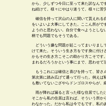
から、少しずつ今日に至って来た訳なんで
ね続けて。様々にやはり迷うて。様々に苦
確信を持って沢山の人に聞いて貰えれる自
をいよいよ大事にしてきた。ここん所がで
ようのと思わない。自分で食べようとしな
柄でも問題でもそうである。
どういう嫌な問題が起こってまいりまして
けて来た。そういう生き方をです身に付け
かもその生き方こそこの助かり方こそです
まれるだろうかという事にまで、思わせて
もうこれには確信と喜びを持って、皆さん
第次第に踏み広げて通って行った。例えば
も敷いてないござやらドンゴロスやらが、
雨が降れば漏ると言った様な住居でしたけ
そこから私の住居は言わば、そういう所か
わなかった。だから私は今でもです、私の