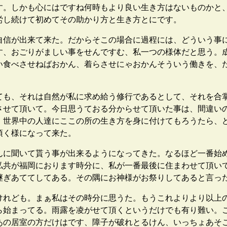
す。しかも心にはですね何時もより良い生き方はないものかと
労し続けて初めてその助かり方と生き方とにです。
信が出来て来た。だからそこの場合に過程には、どういう事
す、おごりがましい事をせんですむ、私一つの様体だと思う。
い食べさせねばおかん、着らさせにゃおかんそういう働きを、
も、それは自然が私に求め給う修行であるとして、それを合
させて頂いて。今日思うておる分からせて頂いた事は、間違い
。世界中の人達にここの所の生き方を身に付けてもろうたら、
頂く様になって来た。
に聞いて貰う事が出来るようになってきた。なるほど一番始
私共が福岡におります時分に、私が一番最後に住まわせて頂い
継ぎあててしてある。その隅にお神様がお祭りしてあると言っ
れども。まぁ私はその時分に思うた。もうこれよりより以上
ら始まってる。雨露を凌がせて頂くというだけでも有り難い。
あの居室の方だけはです、障子が破れとるけん、いっちょあそ