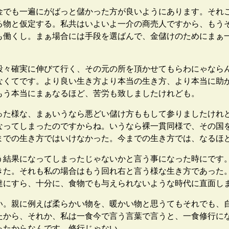
でも一遍にがばっと儲かった方が良いようにあります。それ
る物と仮定する。私共はいよいよ一介の商売人ですから、もう
も働くし。まぁ場合には手段を選ばんで、金儲けのためにまぁ
々確実に伸びて行く、その元の所を頂かせてもらわにゃなら
なくてです。より良い生き方より本当の生き方、より本当に助
もう本当にまぁなるほど、苦労も致しましたけれども。
た様な、まぁいうなら悪どい儲け方ももして参りましたけれ
なってしまったのですからね。いうなら裸一貫同様で、その国
までの生き方ではいけなかった。今までの生き方では、なるほ
結果になってしまったじゃないかと言う事になった時にです
きた。それも私の場合はもう回れ右と言う様な生き方であった
達にすら、十分に、食物でも与えられないような時代に直面し
。親に例えば柔らかい物を、暖かい物と思うてもそれでも、
たから、それか、私は一食今で言う言葉で言うと、一食修行に
ったからなんです。修行じゃない。