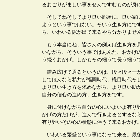
るおごりがましい事をせんですむものが身
そしてねそしてより良い部屋に、良い家に
ようという事ではない。そいう生き方にで
ら、いわいる隙が出て来るやら分かりませ
もう本当にね、皆さんの例えば生き方を見
いながら、そういう事ではあんた、おかげ
う続くおかげ。しかもその細うて長う細う
踏み広げて通るというのは、段々段々一が
してほんなら私共が福岡時代、椛目時代そ
より良い生き方を求めながら、より良い助
自分の信心の進め方、生き方をです。
身に付けながら自分の心にいよいよ有り難
かげの方だけが、進んで行きよるとするな
有り難いその心の状態に伴うて来るおかげ
いわいる繁盛という事になって来る。最後