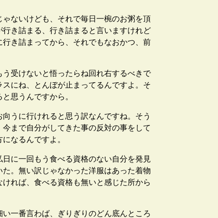
じゃないけども、それで毎日一椀のお粥を頂
が行き詰まる、行き詰まると言いますけれど
に行き詰まってから、それでもなおかつ、前
もう受けないと悟ったらね回れ右するべきで
ラスにね、とんぼが止まってるんですよ。そ
ると思うんですから。
お向うに行けれると思う訳なんですね。そう
。今まで自分がしてきた事の反対の事をして
方になるんですよ。
私日に一回もう食べる資格のない自分を発見
いた。無い訳じゃなかった洋服はあった着物
なければ、食べる資格も無いと感じた所から
細い一番言わば、ぎりぎりのどん底んところ