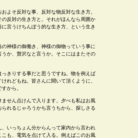
おおよそ反対な事、反対な物反対な生き方。
その反対の生き方と。それがほんなら周囲か
俗に言うけちんぼう的な生き方、という生き
当の神様の御働き、神様の御物っていう事に
言うか、贅沢なと言うか。そこにはまたその
はっきりする事だと思うですね。物を例えば
すけれどもね。皆さんに聞いて頂くように、
ですから。
けません点けんで入ります。夕べも私はお風
おられるじゃろうかち言うちから、探しさる
ん、いっちょん分からんって家内から言われ
ここも、電気を点けて入る。例えばこのお風