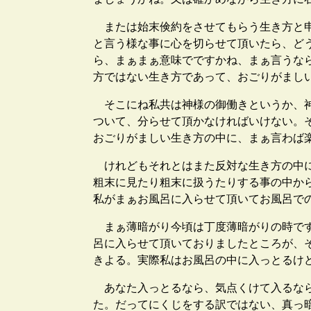
または始末倹約をさせてもらう生き方と申
と言う様な事に心を切らせて頂いたら、ど
ら、まぁまぁ意味でですかね、まぁ言うな
方ではない生き方であって、おごりがまし
そこにね私共は神様の御働きというか、神
ついて、分らせて頂かなければいけない。
おごりがましい生き方の中に、まぁ言わば
けれどもそれとはまた反対な生き方の中に
粗末に見たり粗末に扱うたりする事の中か
私がまぁお風呂に入らせて頂いてお風呂で
まぁ薄暗がり今頃は丁度薄暗がりの時です
呂に入らせて頂いておりましたところが、
きよる。実際私はお風呂の中に入っとるけ
あなた入っとるなら、気点くけて入るなら
た。だってにくじをする訳ではない、真っ