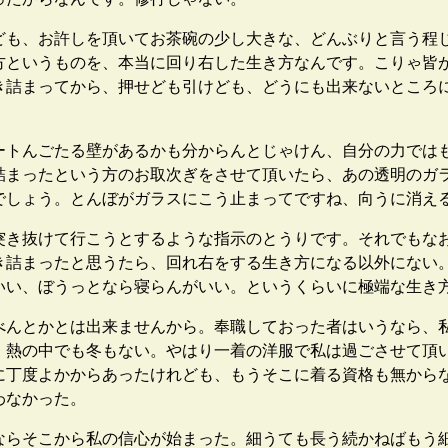
も、お許しを頂いてお茶碗の少し大きな、どんぶりと言う程
方というものを、本当に回り右した生き方なんです。こりゃ皆
き詰まってから、押せども引けども、どうにも出来ないところ
トんごたる壁があるかも分からんとじゃけん、自分の力では
詰まったという方のお取次ぎをさせて頂いたら、あの透明のガ
でしょう。とんぼがガラスにこう止まってですね、向うに消え
き抜けて行こうとするような指示のとうりです。それでもな
き詰まったと思うたら、回れ右をする生き方になる以外にない
いい、ぼうっとなら寝らんがいい。というくらいに極端な生き
んとかとは出来ませんから。奉職しておった者はいうなら、
。熱の中でも冬もない。やはり一着の洋服で私は過ごさせて頂
に丁度よかからあったけれども、もうそこに着る資格も無から
わなかった。
らそこから私の信心が始まった。細うても長う続かねばもう