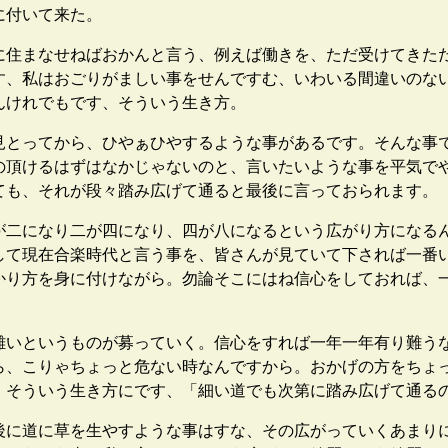
に付いて来た。
住まなせねばおかんと言う、例えば働きを、ただ受けてきた
す、私はおごりがましい事をせんですむ、いわいる間違いのな
んけれでもです、そういう生き方。
とってから、ひやぁひやするような事があるです。そんな事
の頂けるはずはなかじゃないのと、言いたいような事を平気で
ても、それが段々踏み広げて通ると最後に言っておられます。
二になり二が四になり、四が八になるという広がり方になる
して現在合楽時代と言う事を、皆さんが見ていて下されば一番
かり方を身に付けながら。勿論そこにはね信心をしておれば、
いというものが募っていく。信心をすれば一年一年有り難う
ら、こりゃちょっと危ない時なんですから。おかげの方をちょ
。そういう生き方にです、「細い道でも次第に踏み広げて通る
に道に草を生やすような事はすな、その広がっていくあまり