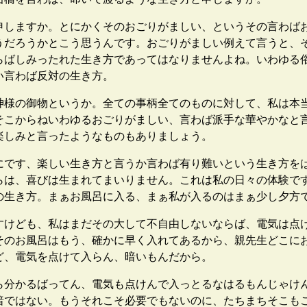
しますか。とにかくそのおごりがましい、というその言わば
うだろうかとこう思うんです。おごりがましい例えて言うと、
らばしみったれた生き方であってはなりませんよね。いわゆる
い言わば反対の生き方。
様の御物というか。全ての事柄全てのものに対して、私は本
そこからねいわゆるおごりがましい、言わば派手な華やかなと
楽しみと言ったようなものもありましょう。
です、楽しい生き方と言うか言わば有り難いという生き方を
らは、喜びは生まれてまいりません。これは私の日々の体験で
の生き方。まぁお風呂に入る、まぁ私が入るのはまぁ少し夕方
けども、私はまだその大して不自由しないならば、電気は点
そのお風呂はもう、確かに早く入れてあるから、親先生どこに
ど、電気を点けて入らん、暗いもんだから。
分かるばってん、電気も点けんで入っとるなはるもんじゃけ
暗ではない。もうそれこそ必要でもないのに、たちまちそこも