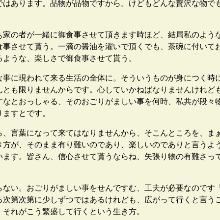
ではあります。品物が品物ですから。けどもどんな贅沢な物で
家の者が一緒に御食事させて頂きます時ほど、結局私のよう
食事させて貰う。一滴の醤油を濯いで頂くでも、茶碗に付いて
るような、楽しさで御食事させて貰う。
事に現われて来る生活の全体に。そういうものが身につく時
んとも限りませんからです。心していかねばなりませんけれど
すなとおっしゃる、そのおごりがましい事を何時、私共が段々
りますとです。
、言葉になって来てはなりませんから、そこんところを、ま
き方が、そのまま有り難いのであり、楽しいのでありと言うよ
います。皆さん、信心させて貰うならね、矢張り物の有難さっ
ない。おごりがましい事をせんですむ、工夫が必要なのです
る次第次第に少しずつではあるけれども、広がって行くと言う
、それがこう繁盛して行くという生き方。