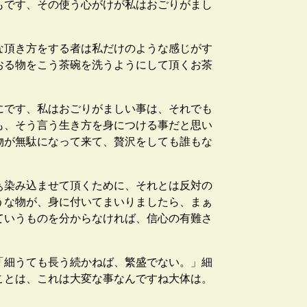
もです、その使う心がけが私はおごりがまし
な頂き方をする者は私だけのような感じがす
おる物をこう茶碗を洗うようにして頂くお茶
にです、私はおごりがましい事は、それでも
も、そう言う生き方を身につける事だと思い
物が無駄になって来て、贅沢をしても誰もな
ぁ染み込ませて頂くために、それとは反対の
うな物が、身に付いてまいりましたら、まぁ
ていうものを分からなければ、信心の有難さ
「細うても長う続かねば、繁盛でない。」細
ことは、これは大変な事なんですね大体は。