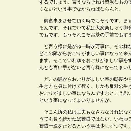
するでしょう。言うならそれは贅沢なもの
くないという事でなからねばならんと。
御食事をさせて頂く時でもそうです。まぁ
るんです。それでいて私は大変楽しゅう御
でもです。もうそれこそお茶の手前でもす
と言う様に是がね一時が万事に、その様な
どこの隙からおごりがましい事になって来
ます。そこでいわゆるおごりがましい事を
んとも言い手がないと言う様になってまい
どこの隙からおごりがましい事の態度やら
生き方を身に付けて行く。しかも反対の生
おごりがましい事にならんですむとこう思
という事になってまいりませんが。
そこん所の私は工夫もなさらなければなら
うても長う続かねば繁盛ではない。いわゆ
繁盛一途をたどるという事は少しずつでも