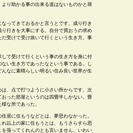
、より助かる事の出来る道はないものかと尋
になってきておるかと言うとです。成り行き
成り行きを大事にする。自分で買おうの求め
ただ受けて受け抜いて行くという生き方。事
掌して受けて行くという事の生き方を身に付
のない生き方であったなという事である。し
どんなに素晴らしい明るい住み良い世界が生
めは、点で打つように小さい所からです、次
ておった部屋というのは四畳半しかない。畳
た様な所であった。
の住居に住もうなどとは、夢思わなかった。
これ以上の家に住もうとは、もうさらすら思
こを張ってくれんのとも言いません。いわい