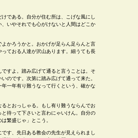
だけである。自分が住む所は、こげな風にし
い、いやそれでも心がけないと人間はどこか
でよかろうかと。おかげが足らん足らんと言
やっておる人達が沢山あります。細うても長
んですよ。踏み広げて通ると言うことは。そ
いいのです。次第に踏み広げて通って来た。
一年一年有り難うなって行くという、確かな
なるとおっしゃる。もし有り難うならんでお
っと待って下さいと言わにゃいけん。自分の
のは繁盛じゃ」とこう。
にです、先日ある教会の先生が見えられまし