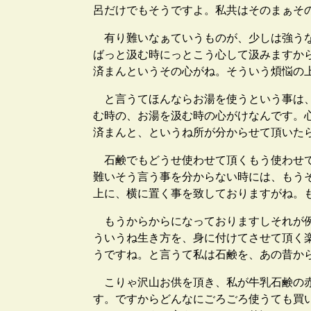
呂だけでもそうですよ。私共はそのまぁそ
有り難いなぁていうものが、少しは強うな
ばっと汲む時にっとこう心して汲みますか
済まんというその心がね。そういう煩悩の
と言うてほんならお湯を使うという事は、
む時の、お湯を汲む時の心がけなんです。
済まんと、というね所が分からせて頂いた
石鹸でもどうせ使わせて頂くもう使わせて
難いそう言う事を分からない時には、もう
上に、横に置く事を致しておりますがね。
もうからからになっておりますしそれが例
ういうね生き方を、身に付けてさせて頂く
うですね。と言うて私は石鹸を、あの昔か
こりゃ沢山お供を頂き、私が牛乳石鹸の赤
す。ですからどんなにごろごろ使うても買