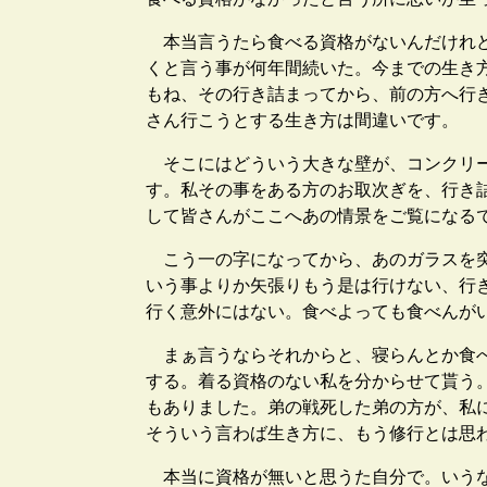
本当言うたら食べる資格がないんだけれど
くと言う事が何年間続いた。今までの生き
もね、その行き詰まってから、前の方へ行
さん行こうとする生き方は間違いです。
そこにはどういう大きな壁が、コンクリー
す。私その事をある方のお取次ぎを、行き
して皆さんがここへあの情景をご覧になる
こう一の字になってから、あのガラスを突
いう事よりか矢張りもう是は行けない、行
行く意外にはない。食べよっても食べんが
まぁ言うならそれからと、寝らんとか食べ
する。着る資格のない私を分からせて貰う
もありました。弟の戦死した弟の方が、私
そういう言わば生き方に、もう修行とは思
本当に資格が無いと思うた自分で。いうな