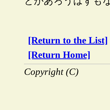
とがあろうはずも
[Return to the List]
[Return Home]
Copyright (C)