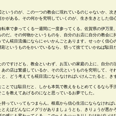
というのが、この一つの教会に現れているのじゃないか、次
何かがある。その何かを究明していくのが、生き生きとした信
転車で参ってくる一週間に一度参ってくる。佐賀県の伊万里
るのだ。その何物かというものを、自分のお店に自分の教会に
うでん椛目流儀にならにゃいかんごとあります。せっかく信心
精彩というものをかいでいるなら、切って捨てていかねば駄目
のですけども、教会といわず、お互いの家庭の上に、自分の
、あの店は繁盛しているか、その元というものを究明して、そ
こと、どう考えても椛目流にならなければいけんごたると、き
ことでは駄目だと、しかも本気で教えをもとめてくるなら手
そこを教えてあげるのになと思っているお夢でした。
持っていってもつまらん。根底から信心生活にならなければ
たとえばどんなにメグリがありましょうとも、きりょうが悪か
げの感じも変わってくる。このへんをハッキリしなければいけ