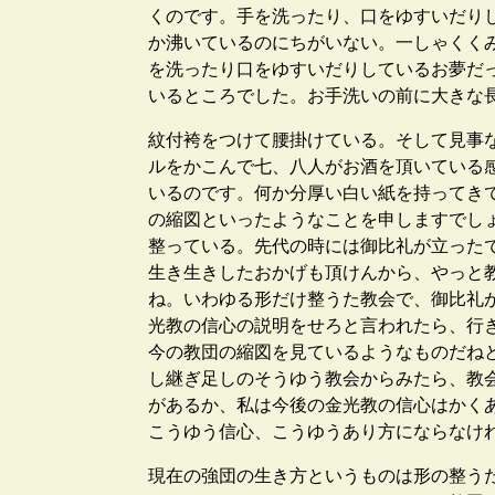
くのです。手を洗ったり、口をゆすいだり
か沸いているのにちがいない。一しゃくく
を洗ったり口をゆすいだりしているお夢だ
いるところでした。お手洗いの前に大きな
紋付袴をつけて腰掛けている。そして見事
ルをかこんで七、八人がお酒を頂いている
いるのです。何か分厚い白い紙を持ってき
の縮図といったようなことを申しますでし
整っている。先代の時には御比礼が立った
生き生きしたおかげも頂けんから、やっと
ね。いわゆる形だけ整うた教会で、御比礼
光教の信心の説明をせろと言われたら、行
今の教団の縮図を見ているようなものだね
し継ぎ足しのそうゆう教会からみたら、教
があるか、私は今後の金光教の信心はかく
こうゆう信心、こうゆうあり方にならなけ
現在の強団の生き方というものは形の整う