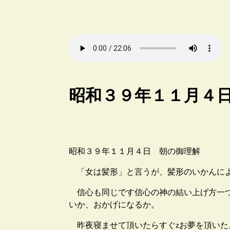
昭和３９年１１月４
昭和３９年１１月４日 朝の御理解
「女は髪形」と言うが、髪形のいかんによ
信心も同じです信心の神の結い上げ方一つ
いか、おかげになるか。
昨夜寝ませて頂いたらすぐzお夢を頂いた