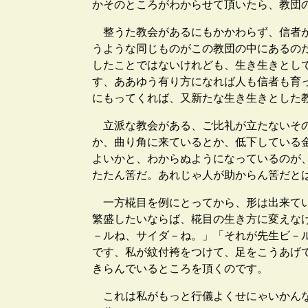
かそのところがわからせて頂いたら、教団
整うた教会があるにもかかわらず、信者が
うような同じものがこの教団の中にあるの
したことではないけれども、生き生きとし
す、ああゆう有り方になれば人も信者も育
にもってくれば、又新たな生き生きとした
立派な教会がある、ご比礼が立たないその
か、曲り角に来ているとか、低下している
よいかと、わからぬようになっているのが
たたん筈だ。あれじゃ人が助からん筈だと
一方椛目を例にとってから、形は出来てい
繁盛したいならば、椛目の生き方に変えな
－ルね、サイダ－ね。」「それが先生ビ－
です、私が紋付袴をつけて、足をこうあげ
きらんでいるところを頂くのです。
これは私がもっと行儀よくせにゃいかんな