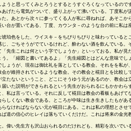
しようと思ってくみとろうとするとうすぐろくなっているので
みあげたら電気がついて、盛り上がって沸いている。丁度私が
った。あとから次々に参ってくる人が私に尋ねれば、あそこか
長い台が置いてある、丁度、カウンタ－のような台の前に私は
な琥珀色をした、ウイスキ－をちびりちびりと味わっていると
感じ、ごちそうがでているけれど、酔わない酒を飲んでいる。
て「先生これは何という字でしょうか」といっておる。私が見
ょう。「縮図と書いてあるよ」「先生縮図とはどんな意味でし
でしょうが、現在は御比礼を落としている教会。それをを私が
教会が維持されているような教会。その教会と椛目とを比較し
が立たないということ、どこにそうゆう元があるのか、教会は
き届いた説明ができられるという先生がおられるにもかかわら
と、私は言っている。それに反して椛目は教会の看板もあげて
会らしくない教会である。ところが中味は生き生きしたもがあ
あらなければならない元が椛目にある。これは私の理想とさせ
れば道の信心のヒレイは落ちていくだけだ。これは将来の金光
た。偉い先生方も沢山おられるのだけれども、精彩を次いでい