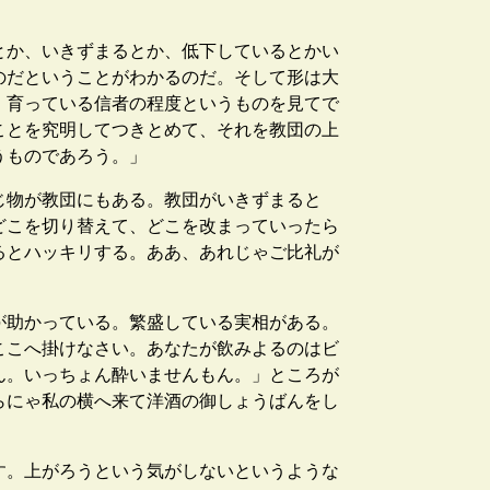
とか、いきずまるとか、低下しているとかい
のだということがわかるのだ。そして形は大
、育っている信者の程度というものを見てで
ことを究明してつきとめて、それを教団の上
うものであろう。」
じ物が教団にもある。教団がいきずまると
どこを切り替えて、どこを改まっていったら
るとハッキリする。ああ、あれじゃご比礼が
が助かっている。繁盛している実相がある。
ここへ掛けなさい。あなたが飲みよるのはビ
ん。いっちょん酔いませんもん。」ところが
らにゃ私の横へ来て洋酒の御しょうばんをし
す。上がろうという気がしないというような