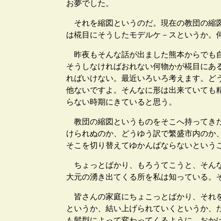
お夢でした。
それを縮図というのだ。現在の教団の縮図
は椛目にそうしたモデルケ－スというか。
昨夜もそんな話が出ました熊本からでも自
そうしなければおれない何物かが椛目にあ
ればいけない。最近いろいろ考えます。ど
他ないですよ。そんなに形は出来ていても
らない時期にきていると思う。
教団の縮図というものをそこへ持ってきた
けられぬのか、どうゆう訳で繁盛市内のか
そこを切り替えてゆかんばならないという
ちょっとばかり、もろうてこうと、そんな
大元の湧き出てくる所を私は知っている。
皆さんの家庭にちょこっとばかり、それを
というか、結い上げられていくというか、
も髪型によって変わってくるように、おか