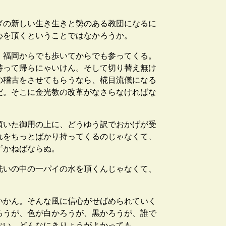
ぎの新しい生き生きと勢のある教団になるに
心を頂くということではなかろうか。
、福岡からでも歩いてからでも参ってくる。
持って帰らにゃいけん。そして切り替え無け
の稽古をさせてもらうなら、椛目流儀になる
だ。そこに金光教の改革がなさらなければな
頂いた御用の上に、どうゆう訳でおかげが受
れをちっとばかり持ってくるのじゃなくて、
ずかねばならぬ。
洗いの中の一パイの水を頂くんじゃなくて、
いかん。そんな風に信心がせばめられていく
ろうが、色が白かろうが、黒かろうが、誰で
ない。どんなにきりょうがよかっても。