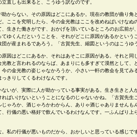
の立直しも出来ると、こうゆう訳なのです。
助からない。その原因はどこにあるか。現在の教団が曲り角
だ。ここを究明したら、今の金光教はここを改めねばいけなぬ
て、生きた働きがです、おかげを頂いているところのお広前が
ってゆくんだということを、それがどこに原因があるかという
教団が産まれるであろう。「古賀先生、縮図というのはこうゆ
原因はどこにあるか、それはあそこに原因がある。それと同
金光教と言われるのならば、あまりにも多すぎて漠然として、
、今の金光教の姿じゃなかろうか、小さい一軒の教会を見てみ
はっきりしてくるわけなんです。
ないが、実際に人が助かっている事実がある。生き生きと人
ければいけないということになるのじゃないかね。「古賀先生
ルじゃろか、酒じゃろかわからん、ありゃ酒じゃありませんも
て、行儀の悪い格好で飲んでいるわけなんです。一ふんばり上
。私の行儀が悪いものだから、おかしいと思っている感じで