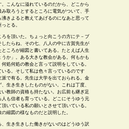
す。こんなに溢れているのだから、どこから
汲み取ろうとするところに電気がついて、手
ら沸きよると教えてあげるのになあと思って
座っとる。
ころを頂いた。ちょっと向こうの方にテ－ブ
そしたらね、その七、八人の中に古賀先生が
たところが縮図と書いてある。たとえば人生
ょうか」。ある大きな教会がある。何もかも
、何処何処の教会と言って説明をしている。
ている。そして私は色々言っているのです
立派で有る。先生は大学を出ておられる。金
ず、生き生きしたものがない。これは丁度、
ない教師の資格も持たない。お広前も継ぎ足
る人も信者も育っている。どこにそうゆう元
て頂いている私の願いとさせて頂いている。
教の縮図の様なものだと説明した。
る、生き生きした働きがないのはどうゆう訳