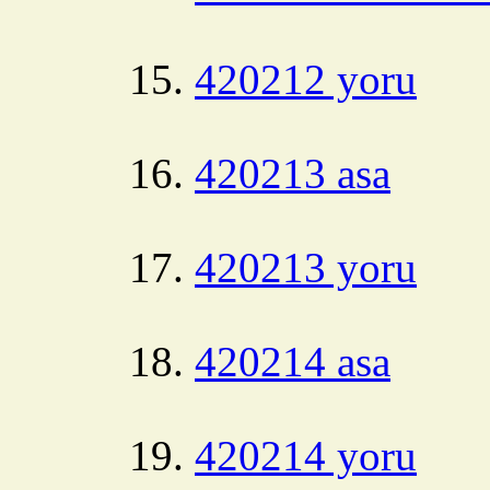
420212 yoru
420213 asa
420213 yoru
420214 asa
420214 yoru