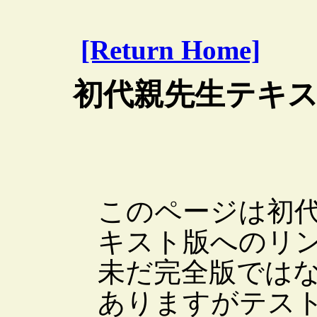
[Return Home]
初代親先生テキス
このページは初
キスト版へのリ
未だ完全版では
ありますがテス