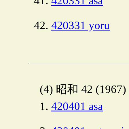
420331 asa
420331 yoru
(4) 昭和 42 (1967
420401 asa