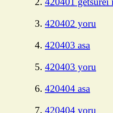
420401 getsurei 
420402 yoru
420403 asa
420403 yoru
420404 asa
420404 yoru