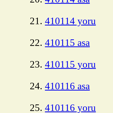
410114 yoru
410115 asa
410115 yoru
410116 asa
410116 yoru