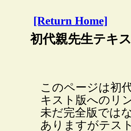
[Return Home]
初代親先生テキス
このページは初
キスト版へのリ
未だ完全版では
ありますがテス