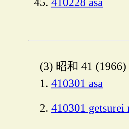
410228 asa
(3) 昭和 41 (1966
410301 asa
410301 getsurei 