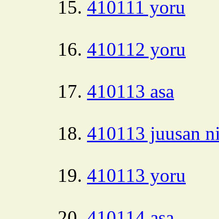
410111 yoru
410112 yoru
410113 asa
410113 juusan ni
410113 yoru
410114 asa