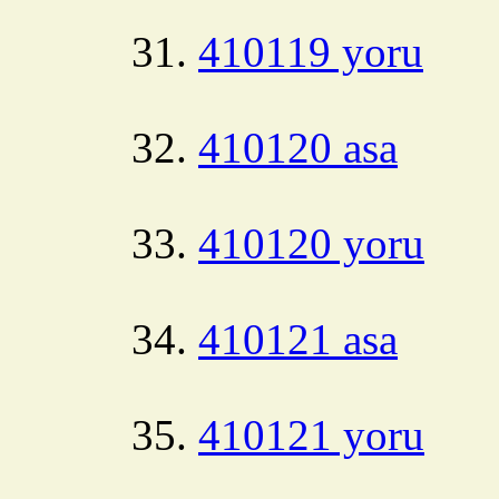
410119 yoru
410120 asa
410120 yoru
410121 asa
410121 yoru