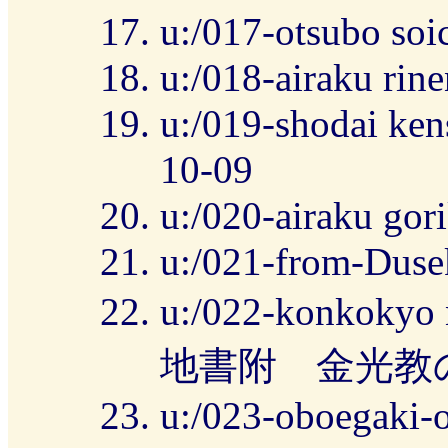
u:/017-otsubo soi
u:/018-airaku ri
u:/019-shodai ken
10-09
u:/020-airaku gor
u:/021-from-Duse
u:/022-konkoky
地書附 金光教
u:/023-oboegaki-