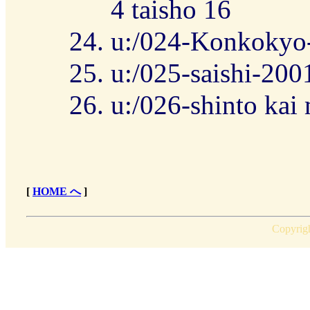
4 taisho 16
u:/024-Konkokyo
u:/025-saishi-200
u:/026-shinto ka
[
HOME へ
]
Copyrig