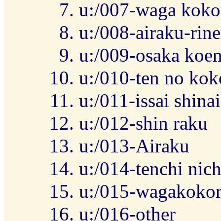
u:/007-waga kokor
u:/008-airaku-rin
u:/009-osaka koe
u:/010-ten no ko
u:/011-issai shina
u:/012-shin raku
u:/013-Airaku
u:/014-tenchi nic
u:/015-wagakoko
u:/016-other