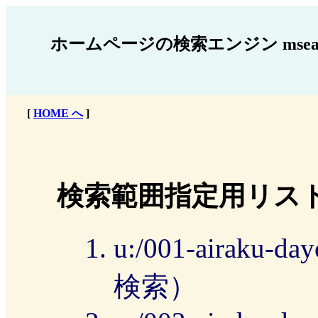
ホームページの検索エンジン mse
[
HOME へ
]
検索範囲指定用リス
u:/001-aira
検索）