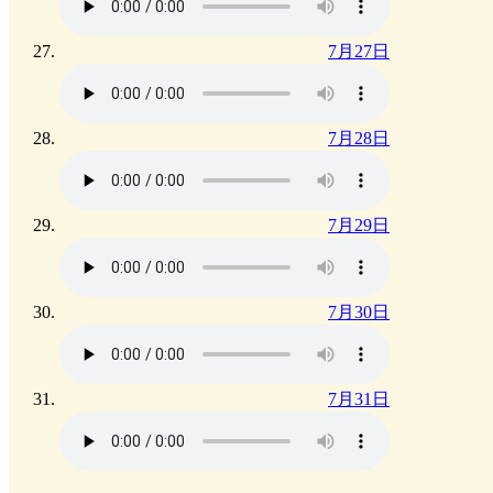
7月27日
7月28日
7月29日
7月30日
7月31日