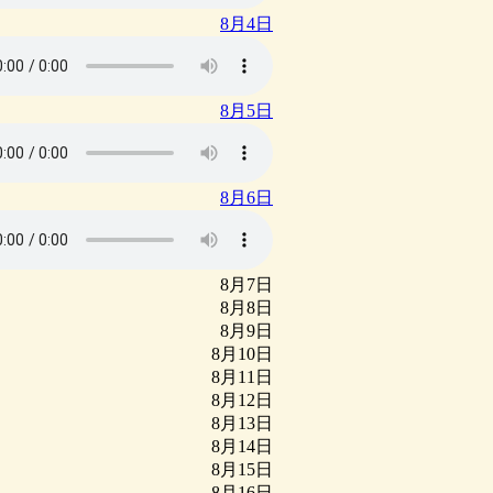
8月4日
8月5日
8月6日
8月7日
8月8日
8月9日
8月10日
8月11日
8月12日
8月13日
8月14日
8月15日
8月16日