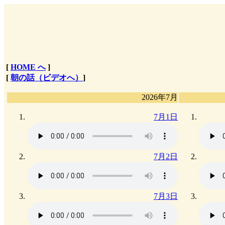
[
HOME へ
]
[
朝の話（ビデオへ）
]
2026年7月
7月1日
7月2日
7月3日