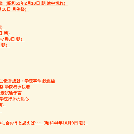
昭和51年2月10日 朝 途中切れ）
10日 月例祭）
朝）
日 朝）
7月8日 朝）
 朝）
 ご造営成就・学院事件 総集編
祭 学院行き決着
検定試験予言
 学院行きの決心
朝）
）
神に会おうと思えば･･･（昭和44年10月9日 朝）