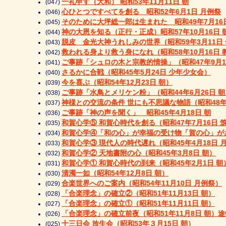
一礼申す（大和） 昭和53年11月11日 朝
(047)
心ひとつですべてを創る 昭和52年6月1日 月例祭
(046)
そのために大坪総一郎は生まれた 昭和49年7月16
(045)
神の大恩を知る（正行・正成）昭和57年10月16日 
(044)
脱皮 金光大神うれしみの世界（昭和59年3月11日
(043)
救われる身より救う身になれ（昭和58年10月16日 
(042)
ご事跡「シュロの木と宗教的情操」（昭和47年9月1
(041)
さるかに合戦（昭和45年5月24日 少年少女会）
(040)
今を喜ぶ（昭和54年12月23日 朝）
(039)
ご事跡「水鳥とメリケン粉」（昭和44年6月26日 朝
(038)
神様との交流の条件 世にも不思議な物語（昭和48年
(037)
ご事跡「神の声を聞く」 昭和45年4月18日 朝
(036)
和賀心学⑤ 和賀心時代を創る（昭和47年7月16日
(035)
和賀心学④「和の心」が幸福の受け物「賀の心」がお徳
(034)
和賀心学③ 現代人の時代遅れ（昭和45年4月18日 
(033)
和賀心学② 天地書附の心（昭和45年3月8日 朝）
(032)
和賀心学① 和賀心時代の到来（昭和45年2月1日 朝
(031)
清濁一如（昭和54年12月8日 朝）
(030)
合楽世界へのご案内（昭和54年11月10日 月例祭）
(029)
「合楽理念」の確立②（昭和51年11月13日 朝）
(028)
「合楽理念」の確立①（昭和51年11月11日 朝）
(027)
「合楽理念」の確立前夜（昭和51年11月8日 朝）
(026)
十三日会 放生会（昭和53年３月15日 朝）
(025)