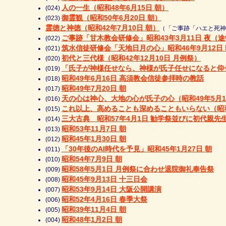
人の一生（昭和48年6月15日 朝）
(024)
御霊観（昭和50年6月20日 朝）
(023)
霊徳と神徳（昭和42年7月10日 朝）
（「ご事跡「ハエと死神」（昭和
ご事跡「甘木教会研修会」昭和43年3月11日 夜（
(022)
筑水信徒研修会「天地日月の心」昭和46年9月12日 
(021)
初代と三代様（昭和42年12月10日 月例祭）
(020)
「氏子が神様任せなら、神様が氏子任せになると仰せ
(019)
昭和49年6月16日 高須教会信徒参拝時の教話
(018)
昭和49年7月20日 朝
(017)
天の心は神心、大地の心が氏子の心（昭和49年5月1
(016)
これ以上、高めることも深めることもいらない（昭和5
(015)
三大古典 昭和57年4月1日 勧学祭並びに初代親先
(014)
昭和53年11月7日 朝
(013)
昭和45年1月30日 朝
(012)
「30年後のAI時代を予見」昭和45年1月27日 朝
(011)
昭和54年7月9日 朝
(010)
昭和58年5月1日 月例祭に合わせ退院御礼奉告祭
(009)
昭和45年9月13日 十三日会
(008)
昭和53年9月14日 大阪公開講演
(007)
昭和52年4月16日 春季大祭
(006)
昭和39年11月4日 朝
(005)
昭和48年1月2日 朝
(004)