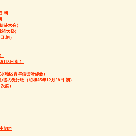
日 朝
朝
 信徒大会）
教祖大祭）
日 朝）
）
9月8日 朝）
 筑水地区青年信徒研修会）
の受け物（昭和45年12月28日 朝）
月次祭）
）
途中切れ