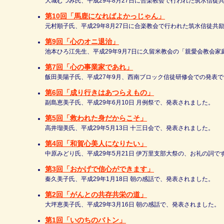
大城むつみ氏、平成29年8月27日に合楽教会で行われた筑水信徒
第10回「馬鹿になればよかっじゃん」
元村順子氏、平成29年8月27日に合楽教会で行われた筑水信徒共
第9回「心のオニ退治」
池本ひろ江先生、平成29年9月7日に久留米教会の「親愛会教会
第7回「心の事業家であれ」
飯田美陽子氏、平成27年9月、西南ブロック信徒研修会での発表で
第6回「成り行きはあつらえもの」
副島恵美子氏、平成29年6月10日 月例祭で、発表されました。
第5回「救われた身だからこそ」
高井瑠美氏、平成29年5月13日 十三日会で、発表されました。
第4回「和賀心美人になりたい」
中原みどり氏、平成29年5月21日 伊万里支部大祭の、お礼の詞で
第3回「おかげで信心ができます」
秦久美子氏、平成29年1月18日 朝の感話で、発表されました。
第2回「がんとの共存共栄の道」
大坪恵美子氏、平成29年3月16日 朝の感話で、発表されました。
第1回「いのちのバトン」