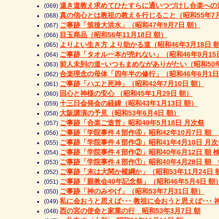
遠き道教え求めてひたすらに通いつづけし合楽への道（
(069)
真の信心とは教祖の教えを行じること（昭和55年7月
(068)
ご事跡「筑後大洪水」（昭和47年9月7日 朝）
(067)
目玉商品（昭和56年11月18日 朝）
(066)
よりよい生き方 より助かる道（昭和46年3月18日 
(065)
ご事跡「タオル一本が売れない」（昭和46年9月15
(064)
前人未到の道−いつもまめながありがたい（昭和50年
(063)
合楽理念の母体「四年半の修行」（昭和46年6月1日
(062)
ご事跡「ハエと死神」（昭和42年7月10日 朝）
(061)
回心と神様の安心 （昭和45年1月29日 朝）
(060)
十三日会発会の経緯（昭和43年1月13日 朝）
(059)
大阪講演の予見（昭和53年6月4日 朝）
(058)
ご事跡「合楽ご造営」昭和40年5月18日 月次祭
(057)
ご事跡「学院事件４部作④」昭和42年10月7日 朝
(056)
ご事跡「学院事件４部作③」昭和41年4月10日 月次
(055)
ご事跡「学院事件４部作②」昭和40年6月12日 朝 
(054)
ご事跡「学院事件４部作①」昭和40年4月28日 朝
(053)
ご事跡「末は大関か横綱か」（昭和53年11月24日 
(052)
ご事跡「親教会40年記念祭」（昭和46年5月4日 朝
(051)
ご事跡「神のみやげ」（昭和53年7月31日 朝）
(050)
私に会おうと思えば･･･ 教祖に会おうと思えば･･･ 
(049)
西の宮の使命と家業の行 昭和53年3月7日 朝
(048)