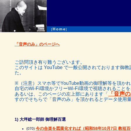
Home
[
]
「音声のみ」のページへ
ご訪問頂き有り難うございます。
このサイトは YouTube で一般公開されておりま
た。
※（注意）スマホ等でYouTube動画の御理解等を
自宅のWi-Fi環境かフリーWi-Fi環境で視聴されるこ
「音声の
あるいは、このページの左上部にあります「
すのでそちらで「音声のみ」を頂かれるとデータ使用
1) 大坪総一郎師 御理解百選
今の合楽を図案化すれば（昭和58年10月7日 教祖
(070)