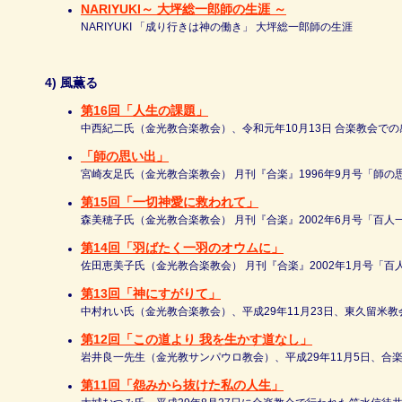
NARIYUKI～ 大坪総一郎師の生涯 ～
NARIYUKI 「成り行きは神の働き」 大坪総一郎師の生涯
4) 風薫る
第16回「人生の課題」
中西紀二氏（金光教合楽教会）、令和元年10月13日 合楽教会で
「師の思い出」
宮崎友足氏（金光教合楽教会） 月刊『合楽』1996年9月号「師
第15回「一切神愛に救われて」
森美穂子氏（金光教合楽教会） 月刊『合楽』2002年6月号「百
第14回「羽ばたく一羽のオウムに」
佐田恵美子氏（金光教合楽教会） 月刊『合楽』2002年1月号「
第13回「神にすがりて」
中村れい氏（金光教合楽教会）、平成29年11月23日、東久留米
第12回「この道より 我を生かす道なし」
岩井良一先生（金光教サンパウロ教会）、平成29年11月5日、合
第11回「怨みから抜けた私の人生」