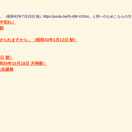
42年7月10日 朝）https://youtu.be/Fj-dW-VzXns」と同一のためこちらの
途中切れ）
朝
られますから」（昭和43年3月12日 朝）
日 朝）
9年10月18日 月例祭）
生生誕祭